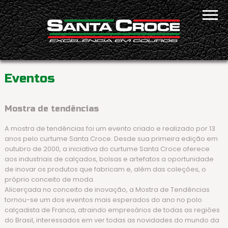
Eventos
Mostra de tendências
A mostra de tendências foi um evento criado e realizado por 13
anos pelo curtume Santa Croce. Desde sua primeira edição em
outubro de 2000, a iniciativa do curtume Santa Croce oferece
aos industriais de calçados, bolsas e artefatos a oportunidade
de inovar os produtos que fabricam e, além das coleções, o
próprio conceito de moda.
Alicerçada no conceito de inovação, a Mostra de Tendências
tornou-se um dos eventos mais esperados do ano no polo
calçadista de Franca, atraindo empresários de todas as regiões
do Brasil, interessados em ver todas as novidades do mundo da